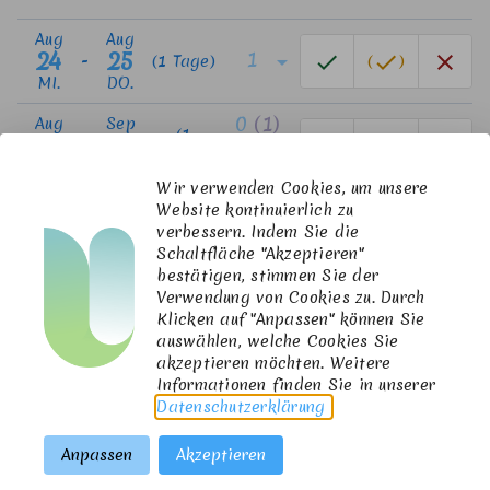
Aug
Aug
24
25
1
arrow_drop_down
done
done
close
-
(1 Tage)
(
)
MI.
DO.
0
(1)
Aug
Sep
(1
31
01
done
done
close
-
(
)
Tage)
arrow_drop_down
MI.
DO.
Wir verwenden Cookies, um unsere
Sep
Sep
Website kontinuierlich zu
07
08
0
arrow_drop_down
done
done
close
-
(1 Tage)
(
)
verbessern. Indem Sie die
MI.
DO.
Schaltfläche "Akzeptieren"
bestätigen, stimmen Sie der
Sep
Sep
Verwendung von Cookies zu. Durch
14
15
1
arrow_drop_down
done
done
close
-
(1 Tage)
(
)
Klicken auf "Anpassen" können Sie
MI.
DO.
auswählen, welche Cookies Sie
akzeptieren möchten. Weitere
Informationen finden Sie in unserer
Datenschutzerklärung
.
Email Adresse
*
Anpassen
Akzeptieren